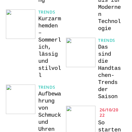
ng
bis zur
Moderne
TRENDS
n
Kurzarm
Technol
hemden
ogie
–
Sommerl
TRENDS
ich,
Das
lässig
sind
und
die
stilvol
Handtas
l
chen-
Trends
TRENDS
der
Aufbewa
Saison
hrung
von
26/10/20
Schmuck
22
und
So
Uhren
starten