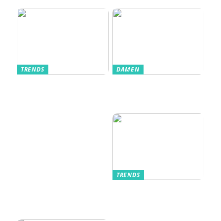
TRENDS
DAMEN
Im Alltag oft
Stilfulde Anzüge
unterschätzt: Die
til Enhver
passende
Anledning
Unterwäsche
TRENDS
Kurzarmhemden –
Sommerlich, lässig
und stilvoll