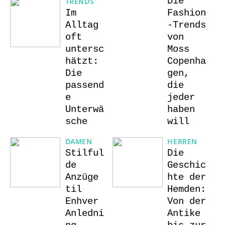
Die
TRENDS
Im
Fashion
Alltag
-Trends
oft
von
untersc
Moss
hätzt:
Copenha
Die
gen,
passend
die
e
jeder
Unterwä
haben
sche
will
DAMEN
HERREN
Stilful
Die
de
Geschic
Anzüge
hte der
til
Hemden:
Enhver
Von der
Anledni
Antike