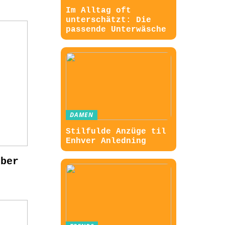
Im Alltag oft
unterschätzt: Die
passende Unterwäsche
DAMEN
Stilfulde Anzüge til
Enhver Anledning
über