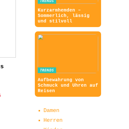
TRENDS
Kurzarmhemden –
Sommerlich, lässig
und stilvoll
ds
TRENDS
Aufbewahrung von
Schmuck und Uhren auf
Reisen
6
Damen
Herren