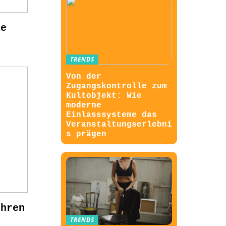
ie
TRENDS
Von der
Zugangskontrolle zum
Kultobjekt: Wie
moderne
Einlasssysteme das
Veranstaltungserlebni
s prägen
Uhren
TRENDS