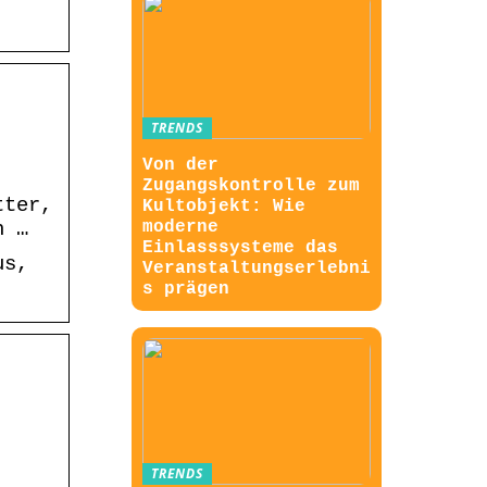
TRENDS
Von der
Zugangskontrolle zum
tter,
Kultobjekt: Wie
moderne
h …
Einlasssysteme das
us,
Veranstaltungserlebni
s prägen
TRENDS