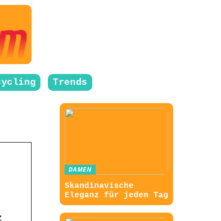
cycling
Trends
DAMEN
Skandinavische
Eleganz für jeden Tag
z