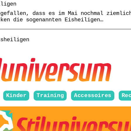
iligen
fgefallen, dass es im Mai nochmal ziemlic
cken die sogenannten Eisheiligen…
isheiligen
Kinder
Training
Accessoires
Re