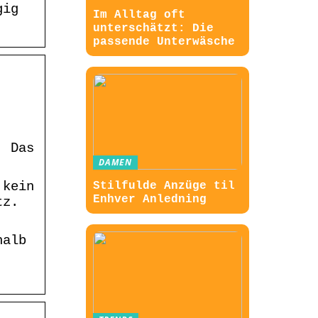
gig
Im Alltag oft
unterschätzt: Die
passende Unterwäsche
| Das
DAMEN
 kein
Stilfulde Anzüge til
Enhver Anledning
tz.
halb