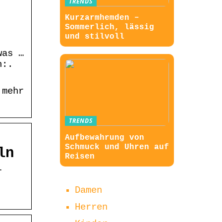
TRENDS
Kurzarmhemden –
Sommerlich, lässig
und stilvoll
was …
n:.
 mehr
TRENDS
Aufbewahrung von
Schmuck und Uhren auf
ln
Reisen
r
Damen
Herren