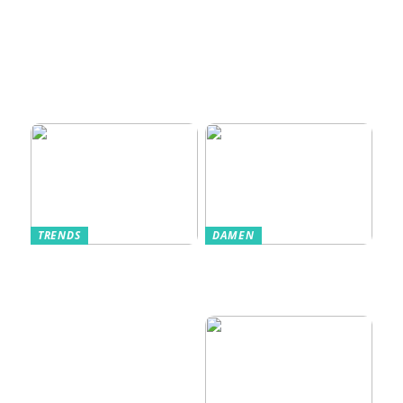
Von der
Tag
Zugangskontrolle
zum Kultobjekt:
Wie moderne
Einlasssysteme das
Veranstaltungserle
bnis prägen
TRENDS
DAMEN
Im Alltag oft
Stilfulde Anzüge
unterschätzt: Die
til Enhver
passende
Anledning
Unterwäsche