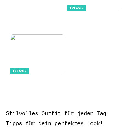
TRENDS
Kurzarmhemden –
Sommerlich, lässig
und stilvoll
TRENDS
Aufbewahrung von
Schmuck und Uhren
auf Reisen
Stilvolles Outfit für jeden Tag:
Tipps für dein perfektes Look!