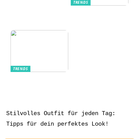
TRENDS
Kurzarmhemden –
Sommerlich, lässig
und stilvoll
TRENDS
Aufbewahrung von
Schmuck und Uhren
auf Reisen
Stilvolles Outfit für jeden Tag:
Tipps für dein perfektes Look!