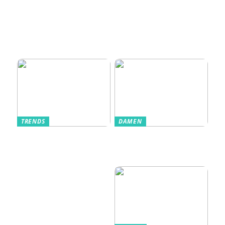
Zugangskontrolle
zum Kultobjekt:
Wie moderne
Einlasssysteme das
Veranstaltungserle
bnis prägen
TRENDS
DAMEN
Im Alltag oft
Stilfulde Anzüge
unterschätzt: Die
til Enhver
passende
Anledning
Unterwäsche