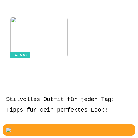
Sommerlich, lässig
und stilvoll
TRENDS
Aufbewahrung von
Schmuck und Uhren
auf Reisen
Stilvolles Outfit für jeden Tag:
Tipps für dein perfektes Look!