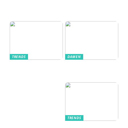
Einlasssysteme das
Veranstaltungserle
bnis prägen
TRENDS
DAMEN
Im Alltag oft
Stilfulde Anzüge
unterschätzt: Die
til Enhver
passende
Anledning
Unterwäsche
TRENDS
Kurzarmhemden –