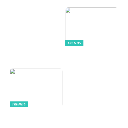
passende
Anledning
Unterwäsche
TRENDS
Kurzarmhemden –
Sommerlich, lässig
und stilvoll
TRENDS
Aufbewahrung von
Schmuck und Uhren
auf Reisen