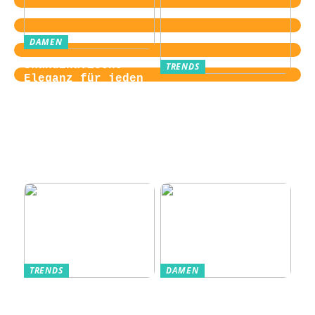
DAMEN
Skandinavische
TRENDS
Eleganz für jeden
Von der
Tag
Zugangskontrolle
zum Kultobjekt:
Wie moderne
Einlasssysteme das
Veranstaltungserle
bnis prägen
TRENDS
DAMEN
Im Alltag oft
Stilfulde Anzüge
unterschätzt: Die
til Enhver